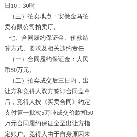
日10：30时
。
（三）
拍卖地点：安徽金马拍
卖有限公司拍卖厅。
七、合同履约保证金、价款结
算方式、要求及相关违约责任
（一）
合同履约保证金：
人民
币
50万
元。
（二）拍卖成交后三日内，
出
让方和竞得人双方签订合同盖章
后
，
竞得人
按《买卖合同》约定
支付
第一批次
5万吨
成交价款和
50
万
元合同履约保证金至出让方指
定账户
。
竞得人由于自身原因未