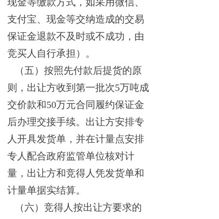
现金等缴款方式，如采用微信、
支付宝、现金等交纳造成的交易
保证金退款不及时或不成功，由
竞买人自行承担）。
（五）
按照先付款后提货的原
则，出让方收到
第一批次
5万吨
成
交价款和
50万
元合同履约保证金
后办理交接手续。出让方
安排专
人开具发货单，并在计量点安排
专人配合政府监管单位核对计
量，
出让方
和
竞得人
凭发货单和
计量单据实结算。
（六）
竞得人按出让方要求的