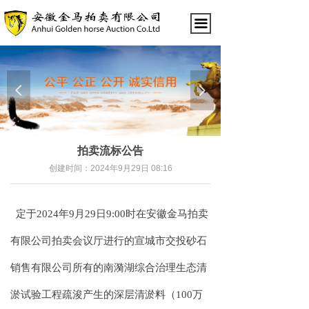
끀
넳
넲
拍卖流标公告
创建时间：
2024年9月29日
08:16
定于
202
4
年
9
月
29
日
9:00
时在
安徽金马拍卖
有限公司拍卖会议厅
进行
的
宣城市交投砂石
销售有限公司所有的南漪湖综合治理生态清
淤试验工程疏浚产生的深层清淤料（
100万