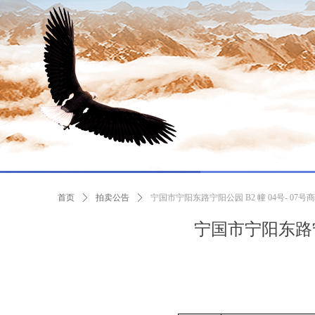
首页
ꄲ
拍卖公告
ꄲ
宁国市宁阳东路宁阳公园 B2 幢 04号- 0
宁国市宁阳东路宁