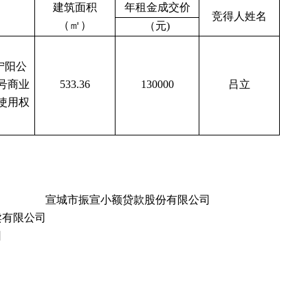
建筑面积
年租金成交价
竞得人姓名
（㎡）
（元
)
宁阳公
07号商业
533.36
130000
吕立
使用权
宣城市振宣小额贷款股份有限公司
卖有限公司
日