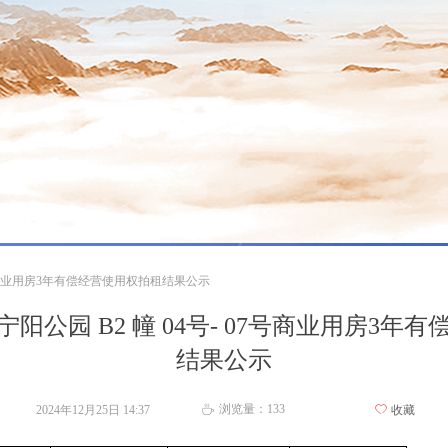
7号商业用房3年有偿经营使用权拍租结果公示
阳公园 B2 幢 04号- 07号商业用房3年
结果公示
浏览量：
133
2024年12月25日
14:37
ꄀ
收藏
ꄘ