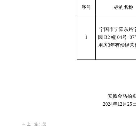
序号
标的名称
宁国市宁阳东路
1
园
B2 幢 04号- 
用房3年有偿经营
安徽金马拍
2024年12月25
上一篇：
无
ꂃ