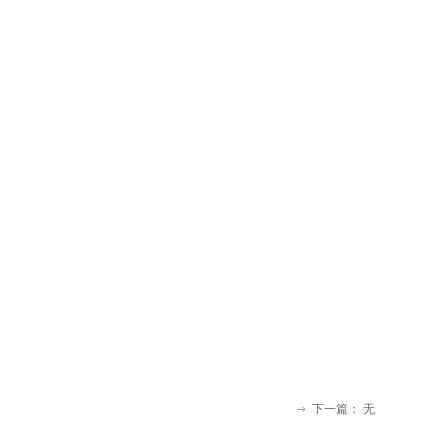
下一篇：
无
ꁹ